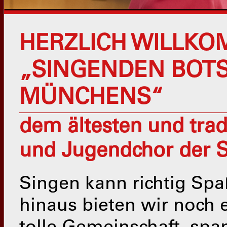
HERZLICH WILLKO
„SINGENDEN BOT
MÜNCHENS“
dem ältesten und trad
und Jugendchor der S
Singen kann richtig Sp
hinaus bieten wir noch